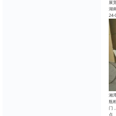
展
湖
24-
湘
瓶
门
点