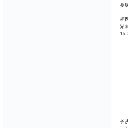
娄
娄
柜
湖
16-
长