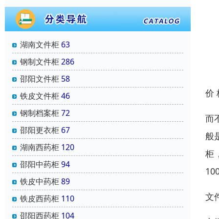
湖南文件柜
63
钢制文件柜
286
邵阳文件柜
58
价
铁皮文件柜
46
钢制档案柜
72
而
邵阳更衣柜
67
般
湖南西药柜
120
柜
邵阳中药柜
94
10
铁皮中药柜
89
文
铁皮西药柜
110
邵阳西药柜
104