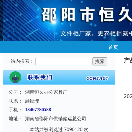
首页
产
站内搜索：
公司：
湖南恒久办公家具厂
20
联系：
颜经理
手机：
13467786588
地址：
湖南省邵阳市供销储运总公司
本站共被浏览过 7090120 次