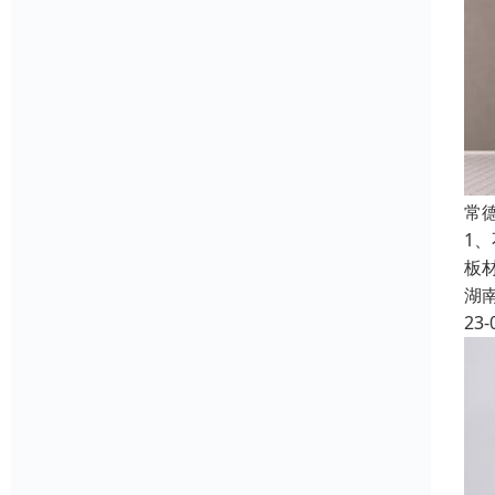
常
1
板
湖
23-