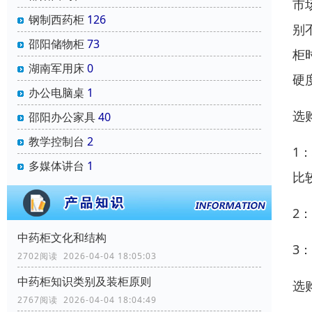
市
钢制西药柜
126
别
邵阳储物柜
73
柜
湖南军用床
0
硬
办公电脑桌
1
选
邵阳办公家具
40
教学控制台
2
1
多媒体讲台
1
比
2
中药柜文化和结构
3
2702阅读 2026-04-04 18:05:03
中药柜知识类别及装柜原则
选
2767阅读 2026-04-04 18:04:49