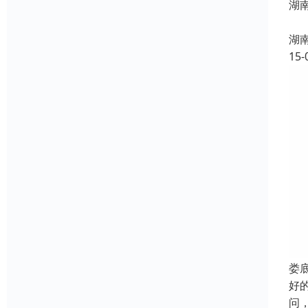
湖
常德
湖
15-
娄
好
问