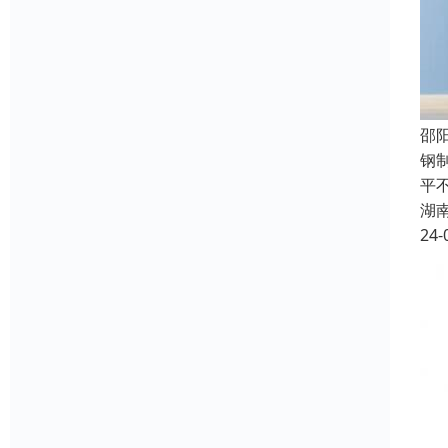
邵
钢
平
湖
24-