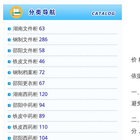
湖南文件柜
63
钢制文件柜
286
邵阳文件柜
58
价
铁皮文件柜
46
钢制档案柜
72
依
邵阳更衣柜
67
一
湖南西药柜
120
避
邵阳中药柜
94
铁皮中药柜
89
二
铁皮西药柜
110
分
邵阳西药柜
104