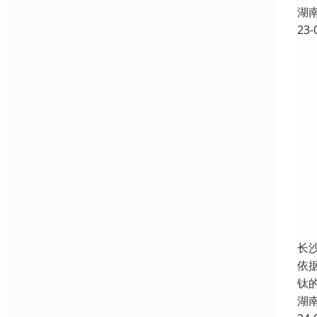
湖
23-
长
依
钛
湖