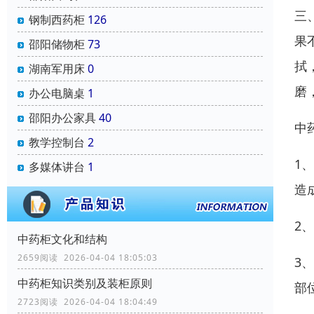
三
钢制西药柜
126
果
邵阳储物柜
73
拭
湖南军用床
0
磨
办公电脑桌
1
邵阳办公家具
40
中
教学控制台
2
1
多媒体讲台
1
造
2
中药柜文化和结构
2659阅读 2026-04-04 18:05:03
3
中药柜知识类别及装柜原则
部
2723阅读 2026-04-04 18:04:49