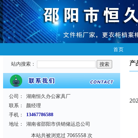
首页
产
站内搜索：
公司：
湖南恒久办公家具厂
20
联系：
颜经理
手机：
13467786588
地址：
湖南省邵阳市供销储运总公司
本站共被浏览过 7065558 次