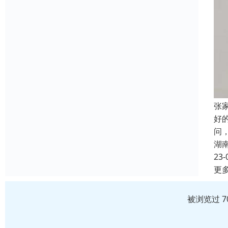
张
好
问
湖
23-
更
被浏览过 7