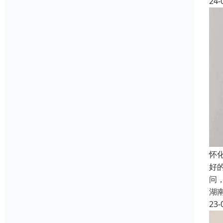
24-
怀
好
问
湖
23-