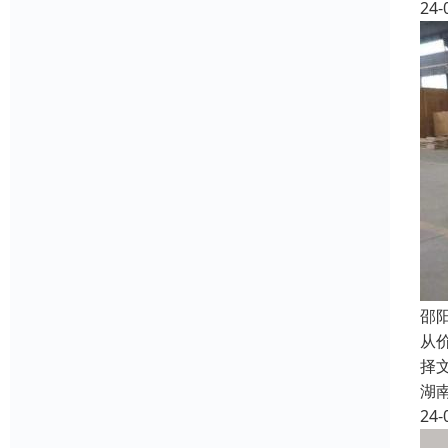
24-
邵
从
择
湖
24-