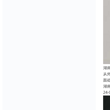
湖
从
面
湖
24-