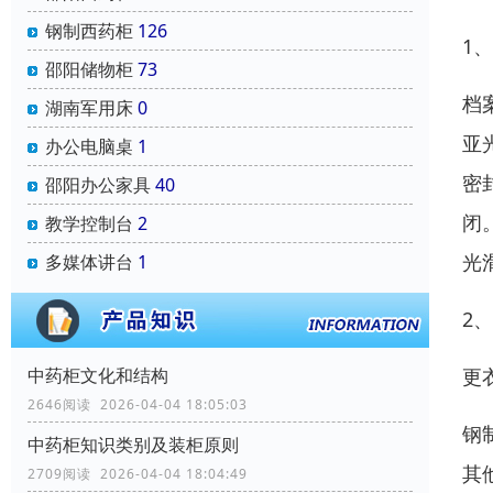
钢制西药柜
126
1
邵阳储物柜
73
档
湖南军用床
0
亚
办公电脑桌
1
密
邵阳办公家具
40
闭
教学控制台
2
光
多媒体讲台
1
2
更
中药柜文化和结构
2646阅读 2026-04-04 18:05:03
钢
中药柜知识类别及装柜原则
其
2709阅读 2026-04-04 18:04:49