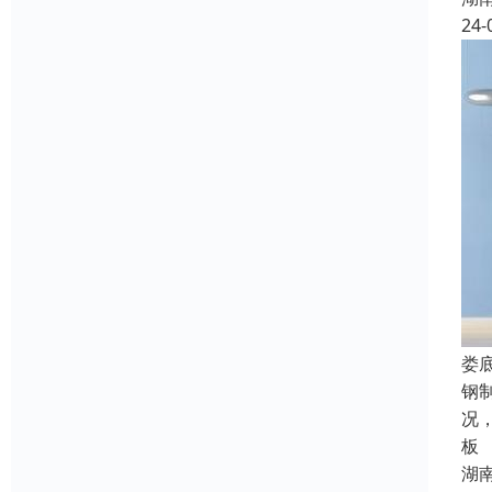
24-
娄
钢
况
板
湖