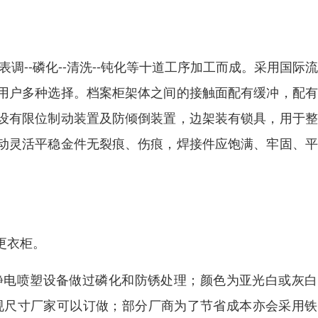
表调--磷化--清洗--钝化等十道工序加工而成。采用国际
用户多种选择。档案柜架体之间的接触面配有缓冲，配有
设有限位制动装置及防倾倒装置，边架装有锁具，用于整
动灵活平稳金件无裂痕、伤痕，焊接件应饱满、牢固、平
更衣柜。
采用静电喷塑设备做过磷化和防锈处理；颜色为亚光白或灰
m,非常规尺寸厂家可以订做；部分厂商为了节省成本亦会采用