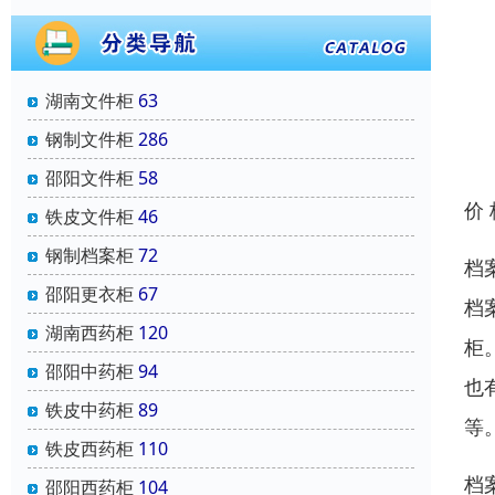
湖南文件柜
63
钢制文件柜
286
邵阳文件柜
58
价
铁皮文件柜
46
钢制档案柜
72
档
邵阳更衣柜
67
档
湖南西药柜
120
柜
邵阳中药柜
94
也
铁皮中药柜
89
等
铁皮西药柜
110
档
邵阳西药柜
104