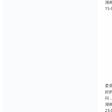
湖
15-
娄
好
问
湖
23-