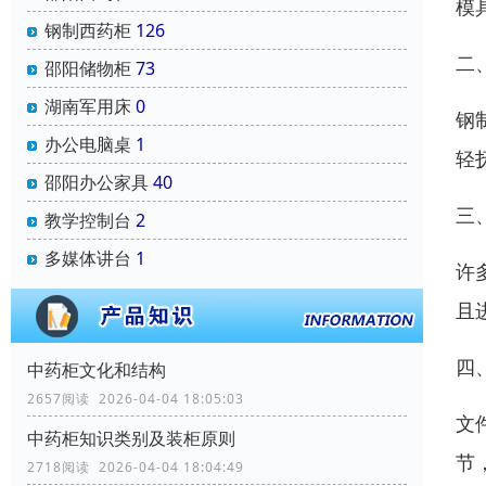
模
钢制西药柜
126
二
邵阳储物柜
73
湖南军用床
0
钢
办公电脑桌
1
轻
邵阳办公家具
40
三
教学控制台
2
多媒体讲台
1
许
且
四
中药柜文化和结构
2657阅读 2026-04-04 18:05:03
文
中药柜知识类别及装柜原则
节
2718阅读 2026-04-04 18:04:49