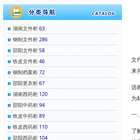
湖南文件柜
63
钢制文件柜
286
邵阳文件柜
58
文
铁皮文件柜
46
来
钢制档案柜
72
邵阳更衣柜
67
选
湖南西药柜
120
为
邵阳中药柜
94
一
铁皮中药柜
89
铁皮西药柜
110
了
邵阳西药柜
104