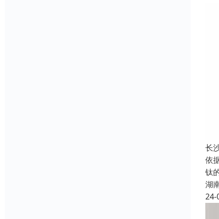
长
依
钛
湖
24-