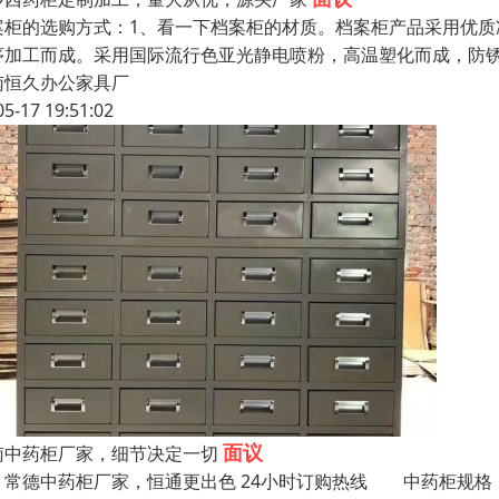
案柜的选购方式：1、看一下档案柜的材质。档案柜产品采用优质冷轧钢
序加工而成。采用国际流行色亚光静电喷粉，高温塑化而成，防
南恒久办公家具厂
05-17 19:51:02
面议
南中药柜厂家，细节决定一切
中药柜厂家，恒通更出色 24小时订购热线 中药柜规格： 高180