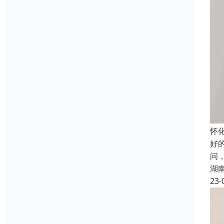
怀
好
问
湖
23-