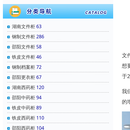
湖南文件柜
63
钢制文件柜
286
邵阳文件柜
58
文
铁皮文件柜
46
想
钢制档案柜
72
于
邵阳更衣柜
67
湖南西药柜
120
我
邵阳中药柜
94
的
铁皮中药柜
89
铁皮西药柜
110
邵阳西药柜
104