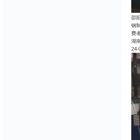
邵
钢
费
湖
24-