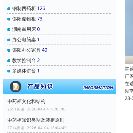
钢制西药柜
126
邵阳储物柜
73
湖南军用床
0
办公电脑桌
1
邵阳办公家具
40
教学控制台
2
常
多媒体讲台
1
厂
在
湖
23-
中药柜文化和结构
2651阅读 2026-04-04 18:05:03
中药柜知识类别及装柜原则
2714阅读 2026-04-04 18:04:49