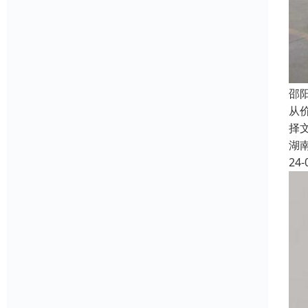
邵
从
择
湖
24-