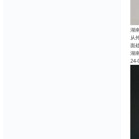
湖
从
面
湖
24-