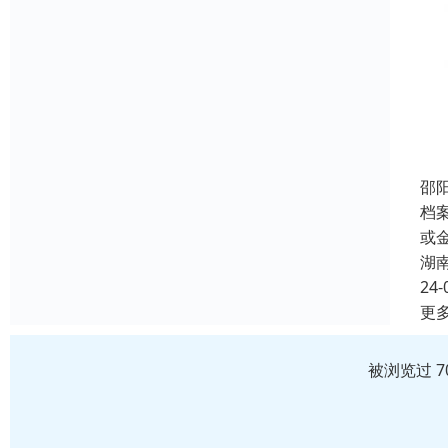
邵
档
或
湖
24-
更
被浏览过 7