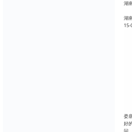
湖
常德
湖
15-
娄
好
问