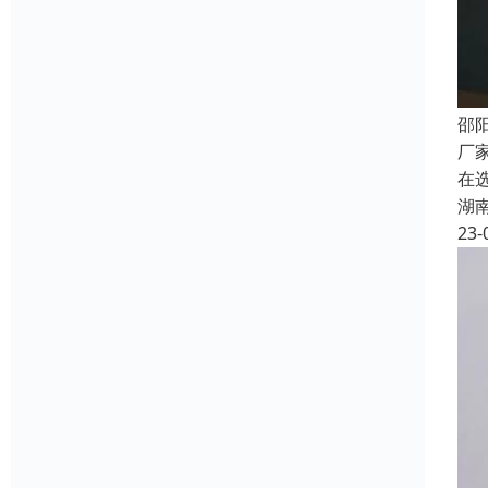
邵
厂
在
湖
23-