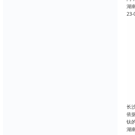
湖
23-
长
依
钛
湖