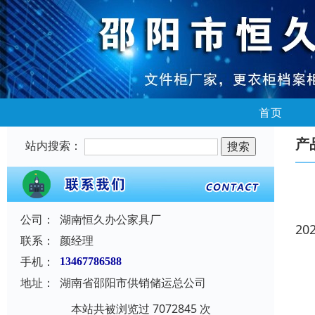
首页
产
站内搜索：
公司：
湖南恒久办公家具厂
20
联系：
颜经理
手机：
13467786588
地址：
湖南省邵阳市供销储运总公司
本站共被浏览过 7072845 次