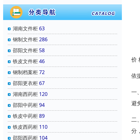
湖南文件柜
63
钢制文件柜
286
邵阳文件柜
58
价
铁皮文件柜
46
钢制档案柜
72
依
邵阳更衣柜
67
一
湖南西药柜
120
避
邵阳中药柜
94
铁皮中药柜
89
二
铁皮西药柜
110
分
邵阳西药柜
104