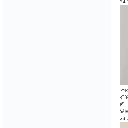
24-
怀
好
问
湖
23-