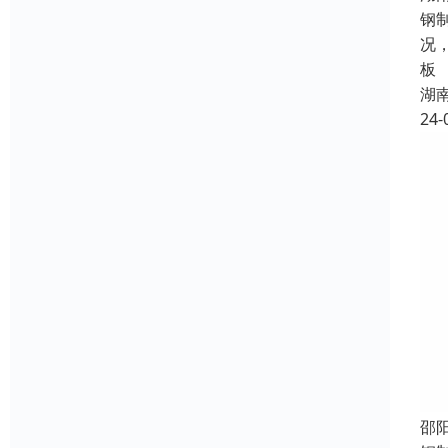
钢
况
板
湖
24-
邵