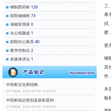
三
钢制西药柜
126
果
邵阳储物柜
73
拭
湖南军用床
0
磨
办公电脑桌
1
邵阳办公家具
40
更
教学控制台
2
钢
多媒体讲台
1
其
作
中药柜文化和结构
木
2673阅读 2026-04-04 18:05:03
板
中药柜知识类别及装柜原则
2734阅读 2026-04-04 18:04:49
塑