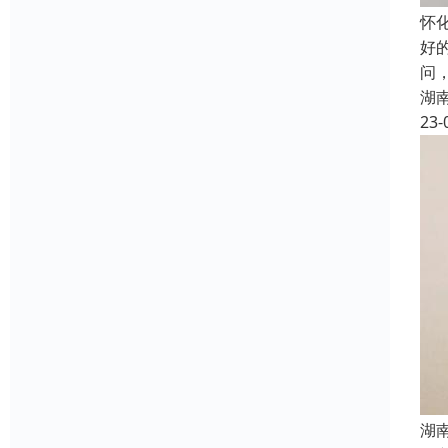
怀
好
问
湖
23-
湖