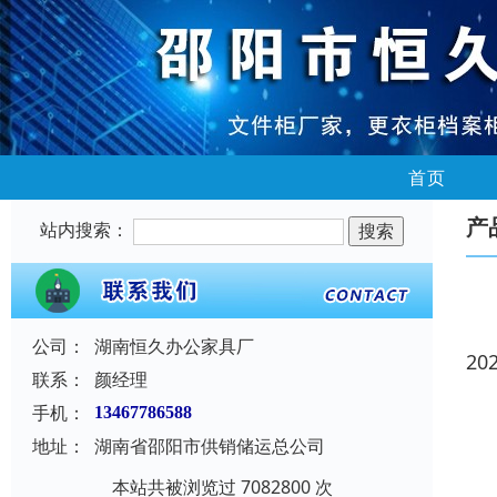
首页
产
站内搜索：
公司：
湖南恒久办公家具厂
20
联系：
颜经理
手机：
13467786588
地址：
湖南省邵阳市供销储运总公司
本站共被浏览过 7082800 次