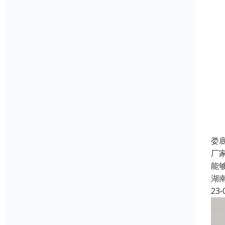
娄
厂
能
湖
23-