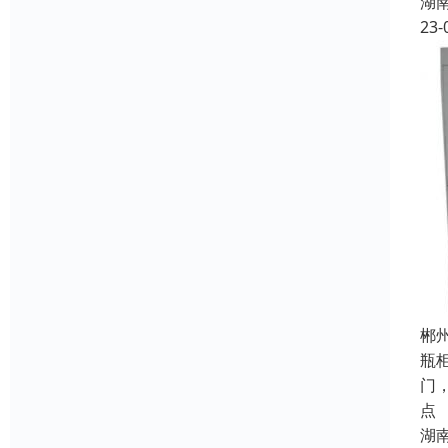
湖
23-
郴
瓶
门
点
湖