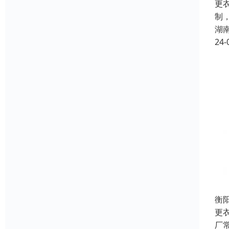
更
制
湖
24-
衡
更衣
厂