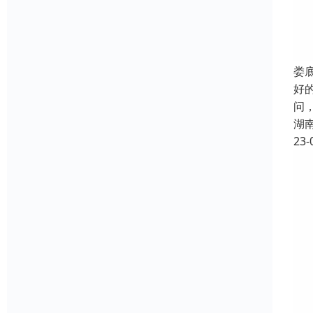
娄
好
问
湖
23-