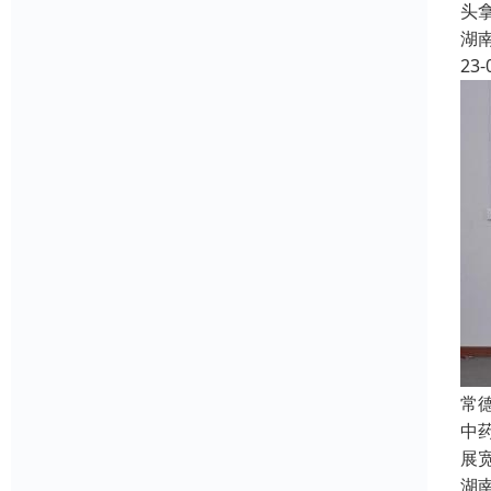
头
湖
23-
常
中
展
湖