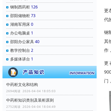
钢制西药柜
126
更
邵阳储物柜
73
代
湖南军用床
0
钢
办公电脑桌
1
其
邵阳办公家具
40
作
教学控制台
2
多媒体讲台
1
更
9
门，
中药柜文化和结构
2694阅读 2026-04-04 18:05:03
中药柜知识类别及装柜原则
2752阅读 2026-04-04 18:04:49