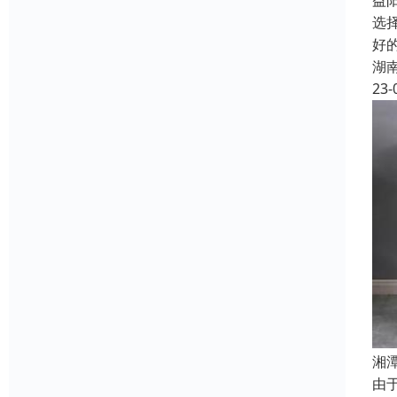
益
选
好
湖
23-
湘
由