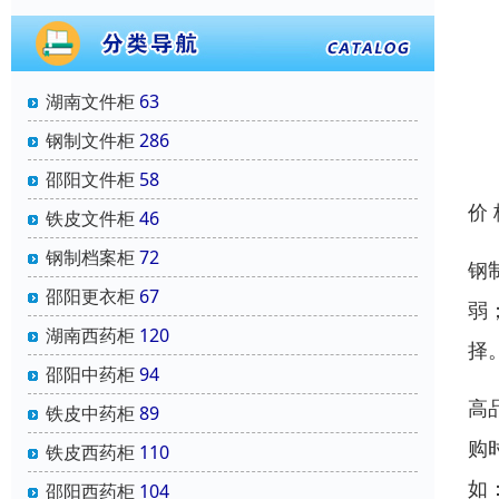
湖南文件柜
63
钢制文件柜
286
邵阳文件柜
58
价
铁皮文件柜
46
钢制档案柜
72
钢
邵阳更衣柜
67
弱
湖南西药柜
120
择
邵阳中药柜
94
高
铁皮中药柜
89
购
铁皮西药柜
110
如
邵阳西药柜
104